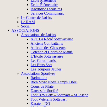
École Maternelle
École Élémentaire
Inscriptions scolaires
Services Communaux
Le Centre de Loisirs
Le RAM
Social
ASSOCIATIONS
Associations de Loisirs
APE La Récré Sottevastaise
Anciens Combattants
Amicale des Chasseurs
Cotentin et Cottes de Maille
L’Etoile Sottevastaise
Les Citrouillards
Les P’tits Sots
Les Toujours Jeunes
Associations Sportives
Badminton
Bien Vivre Notre Temps Libre
Cours de Pilate
Danses de Société
Foot B2S Brix – Sottevast – St Joseph
Foot Vétérans Sottevast
Karaté – DO