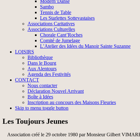
Modern’Danse
Sambo
Tennis de Table
Les Starlettes Sottevastaises
Associations Caritatives
Associations Culturelles
Chorale Cant’Roches
Comité de Jumelage
L’Atelier des Idées du Manoir Sainte Suzanne
LOISIRS
Bibliothèque
Dans le Bourg
Aux Alentours
Agenda des Festivités
CONTACT
Nous contacter
Déclaration Nouvel Arrivant
Boîte à Idées
Inscription au concours des Maisons Fleuries
Skip to menu toggle button
Les Toujours Jeunes
Association créé le 29 octobre 1980 par Monsieur Gilbert VIMARE,