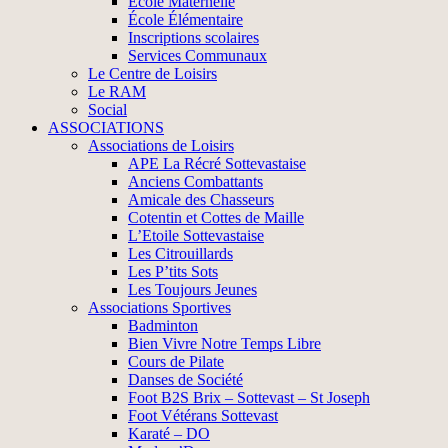
École Maternelle
École Élémentaire
Inscriptions scolaires
Services Communaux
Le Centre de Loisirs
Le RAM
Social
ASSOCIATIONS
Associations de Loisirs
APE La Récré Sottevastaise
Anciens Combattants
Amicale des Chasseurs
Cotentin et Cottes de Maille
L’Etoile Sottevastaise
Les Citrouillards
Les P’tits Sots
Les Toujours Jeunes
Associations Sportives
Badminton
Bien Vivre Notre Temps Libre
Cours de Pilate
Danses de Société
Foot B2S Brix – Sottevast – St Joseph
Foot Vétérans Sottevast
Karaté – DO