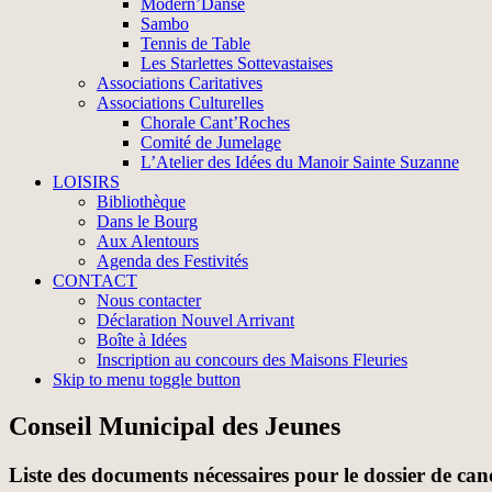
Modern’Danse
Sambo
Tennis de Table
Les Starlettes Sottevastaises
Associations Caritatives
Associations Culturelles
Chorale Cant’Roches
Comité de Jumelage
L’Atelier des Idées du Manoir Sainte Suzanne
LOISIRS
Bibliothèque
Dans le Bourg
Aux Alentours
Agenda des Festivités
CONTACT
Nous contacter
Déclaration Nouvel Arrivant
Boîte à Idées
Inscription au concours des Maisons Fleuries
Skip to menu toggle button
Conseil Municipal des Jeunes
Liste des documents nécessaires pour le dossier de can