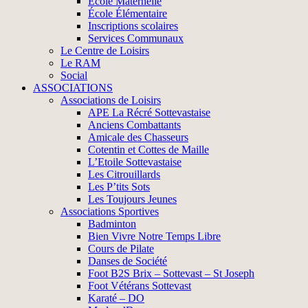
École Maternelle
École Élémentaire
Inscriptions scolaires
Services Communaux
Le Centre de Loisirs
Le RAM
Social
ASSOCIATIONS
Associations de Loisirs
APE La Récré Sottevastaise
Anciens Combattants
Amicale des Chasseurs
Cotentin et Cottes de Maille
L’Etoile Sottevastaise
Les Citrouillards
Les P’tits Sots
Les Toujours Jeunes
Associations Sportives
Badminton
Bien Vivre Notre Temps Libre
Cours de Pilate
Danses de Société
Foot B2S Brix – Sottevast – St Joseph
Foot Vétérans Sottevast
Karaté – DO