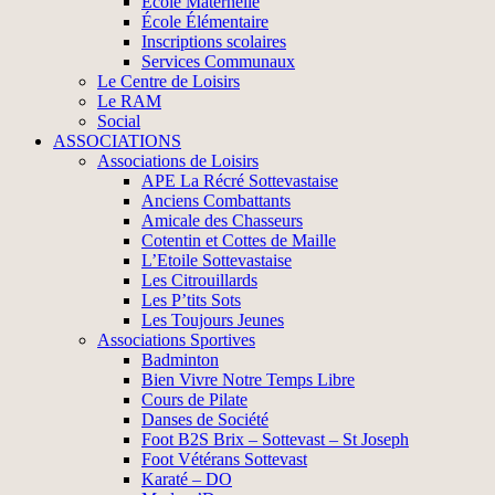
École Maternelle
École Élémentaire
Inscriptions scolaires
Services Communaux
Le Centre de Loisirs
Le RAM
Social
ASSOCIATIONS
Associations de Loisirs
APE La Récré Sottevastaise
Anciens Combattants
Amicale des Chasseurs
Cotentin et Cottes de Maille
L’Etoile Sottevastaise
Les Citrouillards
Les P’tits Sots
Les Toujours Jeunes
Associations Sportives
Badminton
Bien Vivre Notre Temps Libre
Cours de Pilate
Danses de Société
Foot B2S Brix – Sottevast – St Joseph
Foot Vétérans Sottevast
Karaté – DO