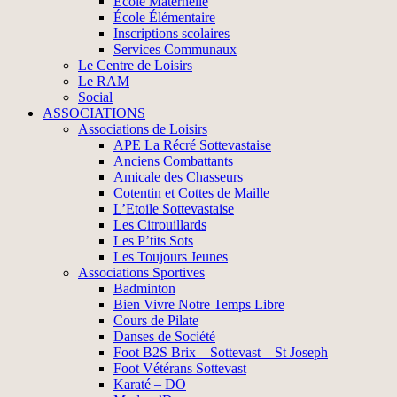
École Maternelle
École Élémentaire
Inscriptions scolaires
Services Communaux
Le Centre de Loisirs
Le RAM
Social
ASSOCIATIONS
Associations de Loisirs
APE La Récré Sottevastaise
Anciens Combattants
Amicale des Chasseurs
Cotentin et Cottes de Maille
L’Etoile Sottevastaise
Les Citrouillards
Les P’tits Sots
Les Toujours Jeunes
Associations Sportives
Badminton
Bien Vivre Notre Temps Libre
Cours de Pilate
Danses de Société
Foot B2S Brix – Sottevast – St Joseph
Foot Vétérans Sottevast
Karaté – DO