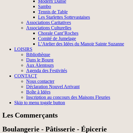
Modern’Danse
Sambo
Tennis de Table
Les Starlettes Sottevastaises
Associations Caritatives
Associations Culturelles
Chorale Cant’Roches
Comité de Jumelage
L’Atelier des Idées du Manoir Sainte Suzanne
LOISIRS
Bibliothèque
Dans le Bourg
Aux Alentours
Agenda des Festivités
CONTACT
Nous contacter
Déclaration Nouvel Arrivant
Boîte à Idées
Inscription au concours des Maisons Fleuries
Skip to menu toggle button
Les Commerçants
Boulangerie - Pâtisserie - Épicerie