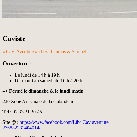
Caviste
« Cav’ Aventure » chez Thomas & Samuel
Ouverture
:
Le lundi de 14 h à 19 h
Du mardi au samedi de 10 h à 20 h
=> Fermé le dimanche & le lundi matin
230 Zone Artisanale de la Galanderie
Tel
: 02.33.21.30.45
Site @
:
https://www.facebook.com/Libr-Cav-aventure-
276882232404014/