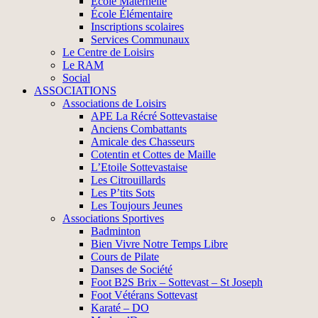
École Maternelle
École Élémentaire
Inscriptions scolaires
Services Communaux
Le Centre de Loisirs
Le RAM
Social
ASSOCIATIONS
Associations de Loisirs
APE La Récré Sottevastaise
Anciens Combattants
Amicale des Chasseurs
Cotentin et Cottes de Maille
L’Etoile Sottevastaise
Les Citrouillards
Les P’tits Sots
Les Toujours Jeunes
Associations Sportives
Badminton
Bien Vivre Notre Temps Libre
Cours de Pilate
Danses de Société
Foot B2S Brix – Sottevast – St Joseph
Foot Vétérans Sottevast
Karaté – DO