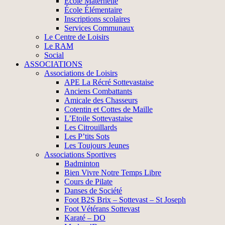
École Maternelle
École Élémentaire
Inscriptions scolaires
Services Communaux
Le Centre de Loisirs
Le RAM
Social
ASSOCIATIONS
Associations de Loisirs
APE La Récré Sottevastaise
Anciens Combattants
Amicale des Chasseurs
Cotentin et Cottes de Maille
L’Etoile Sottevastaise
Les Citrouillards
Les P’tits Sots
Les Toujours Jeunes
Associations Sportives
Badminton
Bien Vivre Notre Temps Libre
Cours de Pilate
Danses de Société
Foot B2S Brix – Sottevast – St Joseph
Foot Vétérans Sottevast
Karaté – DO