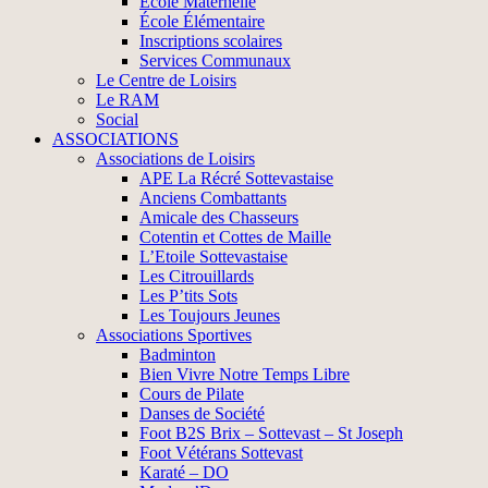
École Maternelle
École Élémentaire
Inscriptions scolaires
Services Communaux
Le Centre de Loisirs
Le RAM
Social
ASSOCIATIONS
Associations de Loisirs
APE La Récré Sottevastaise
Anciens Combattants
Amicale des Chasseurs
Cotentin et Cottes de Maille
L’Etoile Sottevastaise
Les Citrouillards
Les P’tits Sots
Les Toujours Jeunes
Associations Sportives
Badminton
Bien Vivre Notre Temps Libre
Cours de Pilate
Danses de Société
Foot B2S Brix – Sottevast – St Joseph
Foot Vétérans Sottevast
Karaté – DO