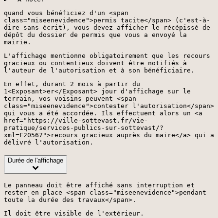
quand vous bénéficiez d'un <span
class="miseenevidence">permis tacite</span> (c'est-à-
dire sans écrit), vous devez afficher le récépissé de
dépôt du dossier de permis que vous a envoyé la
mairie.
L'affichage mentionne obligatoirement que les recours
gracieux ou contentieux doivent être notifiés à
l'auteur de l'autorisation et à son bénéficiaire.
En effet, durant 2 mois à partir du
1<Exposant>er</Exposant> jour d'affichage sur le
terrain, vos voisins peuvent <span
class="miseenevidence">contester l'autorisation</span>
qui vous a été accordée. Ils effectuent alors un <a
href="https://ville-sottevast.fr/vie-
pratique/services-publics-sur-sottevast/?
xml=F20567">recours gracieux auprès du maire</a> qui a
délivré l'autorisation.
Durée de l'affichage
Le panneau doit être affiché sans interruption et
rester en place <span class="miseenevidence">pendant
toute la durée des travaux</span>.
Il doit être visible de l'extérieur.