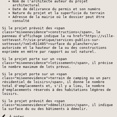
Nom de l'architecte auteur du projet
architectural
Date de délivrance du permis et son numéro
Nature du projet et la superficie du terrain
Adresse de la mairie où le dossier peut être
consulté
Si le projet prévoit des <span
class="miseenevidence">constructions</span>, le
panneau d'affichage indique la <a href="https://ville-
sottevast.fr/vie-pratique/services-publics-sur-
sottevast/?xml=R11405">surface du plancher</a>
autorisée et la hauteur de la ou des constructions
exprimée en mètre par rapport au sol naturel.
Si le projet porte sur un <span
class="miseenevidence">lotissement</span>, il précise
le nombre maximum de lots prévus.
Si le projet porte sur un <span
class="miseenevidence">terrain de camping ou un parc
résidentiel de loisirs</span>, il donne le nombre
total d'emplacements et, s'il y a lieu, le nombre
d'emplacements réservés à des habitations légères de
loisirs.
Si le projet prévoit des <span
class="miseenevidence">démolitions</span>, il indique
la surface du ou des bâtiments à démolir.
À noter