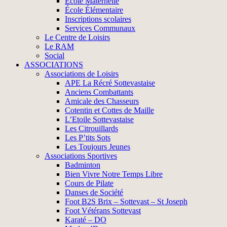
École Maternelle
École Élémentaire
Inscriptions scolaires
Services Communaux
Le Centre de Loisirs
Le RAM
Social
ASSOCIATIONS
Associations de Loisirs
APE La Récré Sottevastaise
Anciens Combattants
Amicale des Chasseurs
Cotentin et Cottes de Maille
L’Etoile Sottevastaise
Les Citrouillards
Les P’tits Sots
Les Toujours Jeunes
Associations Sportives
Badminton
Bien Vivre Notre Temps Libre
Cours de Pilate
Danses de Société
Foot B2S Brix – Sottevast – St Joseph
Foot Vétérans Sottevast
Karaté – DO