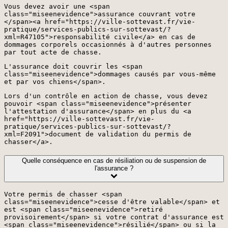
Vous devez avoir une <span
class="miseenevidence">assurance couvrant votre
</span><a href="https://ville-sottevast.fr/vie-
pratique/services-publics-sur-sottevast/?
xml=R47105">responsabilité civile</a> en cas de
dommages corporels occasionnés à d'autres personnes
par tout acte de chasse.
L'assurance doit couvrir les <span
class="miseenevidence">dommages causés par vous-même
et par vos chiens</span>.
Lors d'un contrôle en action de chasse, vous devez
pouvoir <span class="miseenevidence">présenter
l'attestation d'assurance</span> en plus du <a
href="https://ville-sottevast.fr/vie-
pratique/services-publics-sur-sottevast/?
xml=F2091">document de validation du permis de
chasser</a>.
Quelle conséquence en cas de résiliation ou de suspension de
l'assurance ?
Votre permis de chasser <span
class="miseenevidence">cesse d'être valable</span> et
est <span class="miseenevidence">retiré
provisoirement</span> si votre contrat d'assurance est
<span class="miseenevidence">résilié</span> ou si la