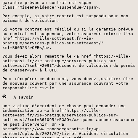
garantie prévue au contrat est <span
class="miseenevidence">suspendue</span>.
Par exemple, si votre contrat est suspendu pour non
paiement de cotisation.
Si votre contrat est résilié ou si la garantie prévue
au contrat est suspendue, votre assureur informe l'<a
href="https://ville-sottevast.fr/vie-
pratique/services-publics-sur-sottevast/?
xml=R60523">OFB</a>.
Vous devez alors remettre le <a href="https://ville-
sottevast.fr/vie-pratique/services-publics-sur-
sottevast/?xml=F2091">document de validation du permis
de chasser</a> à l'OFB.
Pour récupérer ce document, vous devez justifier être
de nouveau couvert par une assurance couvrant votre
responsabilité civile.
À savoir
une victime d'accident de chasse peut demander une
indemnisation au <a href="https://ville-
sottevast.fr/vie-pratique/services-publics-sur-
sottevast/?xml=R61095">FGAO</a> quand aucune assurance
ne peut intervenir. Un <a
href="https://www.fondsdegarantie.fr/wp-
content/uploads/2021/07/Livret-Accident-circulation-