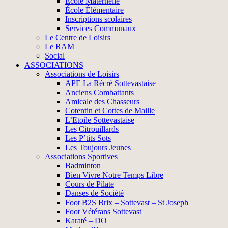
École Maternelle
École Élémentaire
Inscriptions scolaires
Services Communaux
Le Centre de Loisirs
Le RAM
Social
ASSOCIATIONS
Associations de Loisirs
APE La Récré Sottevastaise
Anciens Combattants
Amicale des Chasseurs
Cotentin et Cottes de Maille
L’Etoile Sottevastaise
Les Citrouillards
Les P’tits Sots
Les Toujours Jeunes
Associations Sportives
Badminton
Bien Vivre Notre Temps Libre
Cours de Pilate
Danses de Société
Foot B2S Brix – Sottevast – St Joseph
Foot Vétérans Sottevast
Karaté – DO