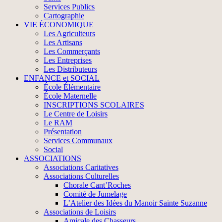
Services Publics
Cartographie
VIE ÉCONOMIQUE
Les Agriculteurs
Les Artisans
Les Commerçants
Les Entreprises
Les Distributeurs
ENFANCE et SOCIAL
École Élémentaire
École Maternelle
INSCRIPTIONS SCOLAIRES
Le Centre de Loisirs
Le RAM
Présentation
Services Communaux
Social
ASSOCIATIONS
Associations Caritatives
Associations Culturelles
Chorale Cant’Roches
Comité de Jumelage
L’Atelier des Idées du Manoir Sainte Suzanne
Associations de Loisirs
Amicale des Chasseurs