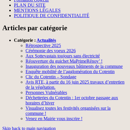
PLAN DU SITE
MENTIONS LÉGALES
POLITIQUE DE CONFIDENTIALITÉ
Articles par catégorie
Catégorie :
Actualités
Rétrospective 2025
Cérémonie des voeux 2026
Aux Sottevastais toujours sans électricité
Réouverture du guichet MaPrimeRénov’ !
Inauguration des nouveaux bâtiments de la commune
Enquête mobilité de l’agglomération du Cotentin
Clic du Cotentin – Sondage
Avis RTE, à partir du 16 juin 2025 travaux d’entretien
de la végétation.
Personnes Vulnérables
Déchetteries du Cotentin : 1er octobre passage aux
horaires d’hiver
Visualisez toutes les festivités organisées sur la
commune !
Venez en Mairie vous inscrire !
Skip back to main navigation