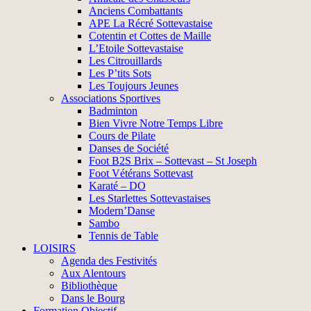
Anciens Combattants
APE La Récré Sottevastaise
Cotentin et Cottes de Maille
L’Etoile Sottevastaise
Les Citrouillards
Les P’tits Sots
Les Toujours Jeunes
Associations Sportives
Badminton
Bien Vivre Notre Temps Libre
Cours de Pilate
Danses de Société
Foot B2S Brix – Sottevast – St Joseph
Foot Vétérans Sottevast
Karaté – DO
Les Starlettes Sottevastaises
Modern’Danse
Sambo
Tennis de Table
LOISIRS
Agenda des Festivités
Aux Alentours
Bibliothèque
Dans le Bourg
Formation Objectif