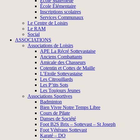
École Maternelle
École Élémentaire
Inscriptions scolaires
Services Communaux
Le Centre de Loisirs
Le RAM
Social
ASSOCIATIONS
Associations de Loisirs
APE La Récré Sottevastaise
Anciens Combattants
Amicale des Chasseurs
Cotentin et Cottes de Maille
L’Etoile Sottevastaise
Les Citrouillards
Les P’tits Sots
Les Toujours Jeunes
Associations Sportives
Badminton
Bien Vivre Notre Temps Libre
Cours de Pilate
Danses de Société
Foot B2S Brix – Sottevast – St Joseph
Foot Vétérans Sottevast
Karaté – DO