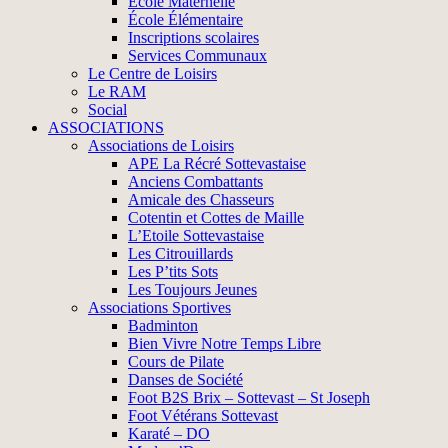
École Maternelle
École Élémentaire
Inscriptions scolaires
Services Communaux
Le Centre de Loisirs
Le RAM
Social
ASSOCIATIONS
Associations de Loisirs
APE La Récré Sottevastaise
Anciens Combattants
Amicale des Chasseurs
Cotentin et Cottes de Maille
L’Etoile Sottevastaise
Les Citrouillards
Les P’tits Sots
Les Toujours Jeunes
Associations Sportives
Badminton
Bien Vivre Notre Temps Libre
Cours de Pilate
Danses de Société
Foot B2S Brix – Sottevast – St Joseph
Foot Vétérans Sottevast
Karaté – DO