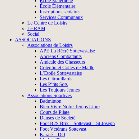
École Maternelle
École Élémentaire
Inscriptions scolaires
Services Communaux
Le Centre de Loisirs
Le RAM
Social
ASSOCIATIONS
Associations de Loisirs
APE La Récré Sottevastaise
Anciens Combattants
Amicale des Chasseurs
Cotentin et Cottes de Maille
L’Etoile Sottevastaise
Les Citrouillards
Les P’tits Sots
Les Toujours Jeunes
Associations Sportives
Badminton
Bien Vivre Notre Temps Libre
Cours de Pilate
Danses de Société
Foot B2S Brix – Sottevast – St Joseph
Foot Vétérans Sottevast
Karaté – DO