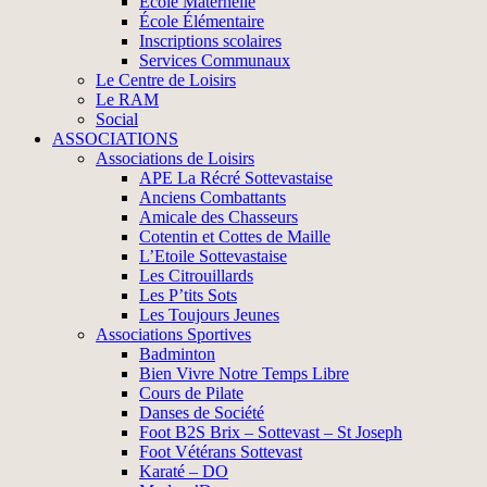
École Maternelle
École Élémentaire
Inscriptions scolaires
Services Communaux
Le Centre de Loisirs
Le RAM
Social
ASSOCIATIONS
Associations de Loisirs
APE La Récré Sottevastaise
Anciens Combattants
Amicale des Chasseurs
Cotentin et Cottes de Maille
L’Etoile Sottevastaise
Les Citrouillards
Les P’tits Sots
Les Toujours Jeunes
Associations Sportives
Badminton
Bien Vivre Notre Temps Libre
Cours de Pilate
Danses de Société
Foot B2S Brix – Sottevast – St Joseph
Foot Vétérans Sottevast
Karaté – DO