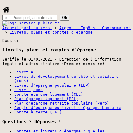
Accueil particuliers
>
Argent - Impôts - Consommation
>
Livrets, plans et comptes d'épargne
Dossier
Livrets, plans et comptes d'épargne
Vérifié le 01/01/2021 - Direction de l'information
légale et administrative (Premier ministre)
Livret A
Livret de développement durable et solidaire
(LDDS)
Livret d'épargne populaire (LEP)
Livret jeune
Compte épargne logement (CEL)
Plan épargne logement (PEL)
Plan d'épargne retraite populaire (Perp)
Compte d'épargne ou livret d'épargne bancaire
Compte à terme (CAT)
Questions ? Réponses !
Comptes et livrets d'épargne : quelles