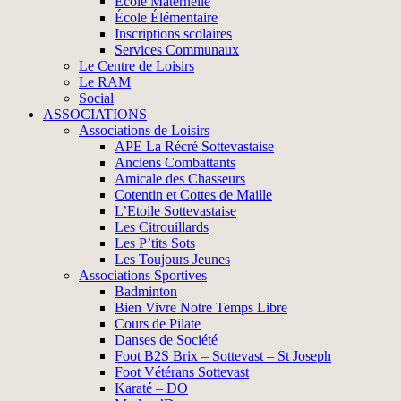
École Maternelle
École Élémentaire
Inscriptions scolaires
Services Communaux
Le Centre de Loisirs
Le RAM
Social
ASSOCIATIONS
Associations de Loisirs
APE La Récré Sottevastaise
Anciens Combattants
Amicale des Chasseurs
Cotentin et Cottes de Maille
L’Etoile Sottevastaise
Les Citrouillards
Les P’tits Sots
Les Toujours Jeunes
Associations Sportives
Badminton
Bien Vivre Notre Temps Libre
Cours de Pilate
Danses de Société
Foot B2S Brix – Sottevast – St Joseph
Foot Vétérans Sottevast
Karaté – DO