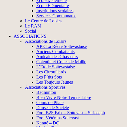
École Maternelle
École Élémentaire
Inscriptions scolaires
Services Communaux
Le Centre de Loisirs
Le RAM
Social
ASSOCIATIONS
Associations de Loisirs
APE La Récré Sottevastaise
Anciens Combattants
Amicale des Chasseurs
Cotentin et Cottes de Maille
L’Etoile Sottevastaise
Les Citrouillards
Les P’tits Sots
Les Toujours Jeunes
Associations Sportives
Badminton
Bien Vivre Notre Temps Libre
Cours de Pilate
Danses de Société
Foot B2S Brix – Sottevast – St Joseph
Foot Vétérans Sottevast
Karaté – DO