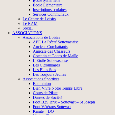
École Maternelle
École Élémentaire
Inscriptions scolaires
Services Communaux
Le Centre de Loisirs
Le RAM
Social
ASSOCIATIONS
Associations de Loisirs
APE La Récré Sottevastaise
Anciens Combattants
Amicale des Chasseurs
Cotentin et Cottes de Maille
L’Etoile Sottevastaise
Les Citrouillards
Les P’tits Sots
Les Toujours Jeunes
Associations Sportives
Badminton
Bien Vivre Notre Temps Libre
Cours de Pilate
Danses de Société
Foot B2S Brix – Sottevast – St Joseph
Foot Vétérans Sottevast
Karaté – DO