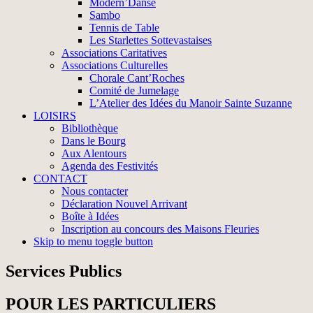
Modern’Danse
Sambo
Tennis de Table
Les Starlettes Sottevastaises
Associations Caritatives
Associations Culturelles
Chorale Cant’Roches
Comité de Jumelage
L’Atelier des Idées du Manoir Sainte Suzanne
LOISIRS
Bibliothèque
Dans le Bourg
Aux Alentours
Agenda des Festivités
CONTACT
Nous contacter
Déclaration Nouvel Arrivant
Boîte à Idées
Inscription au concours des Maisons Fleuries
Skip to menu toggle button
Services Publics
POUR LES PARTICULIERS