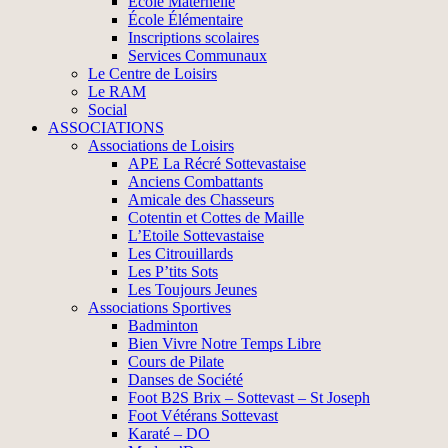
École Maternelle
École Élémentaire
Inscriptions scolaires
Services Communaux
Le Centre de Loisirs
Le RAM
Social
ASSOCIATIONS
Associations de Loisirs
APE La Récré Sottevastaise
Anciens Combattants
Amicale des Chasseurs
Cotentin et Cottes de Maille
L’Etoile Sottevastaise
Les Citrouillards
Les P’tits Sots
Les Toujours Jeunes
Associations Sportives
Badminton
Bien Vivre Notre Temps Libre
Cours de Pilate
Danses de Société
Foot B2S Brix – Sottevast – St Joseph
Foot Vétérans Sottevast
Karaté – DO