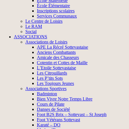
École Maternelle
École Élémentaire
Inscriptions scolaires
Services Communaux
Le Centre de Loisirs
Le RAM
Social
ASSOCIATIONS
Associations de Loisirs
APE La Récré Sottevastaise
Anciens Combattants
Amicale des Chasseurs
Cotentin et Cottes de Maille
L’Etoile Sottevastaise
Les Citrouillards
Les P’tits Sots
Les Toujours Jeunes
Associations Sportives
Badminton
Bien Vivre Notre Temps Libre
Cours de Pilate
Danses de Société
Foot B2S Brix – Sottevast – St Joseph
Foot Vétérans Sottevast
Karaté – DO