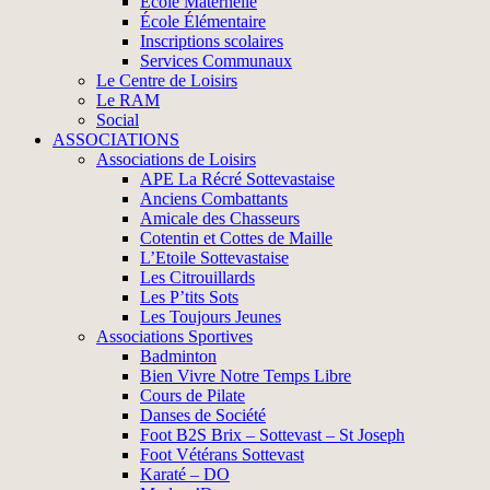
École Maternelle
École Élémentaire
Inscriptions scolaires
Services Communaux
Le Centre de Loisirs
Le RAM
Social
ASSOCIATIONS
Associations de Loisirs
APE La Récré Sottevastaise
Anciens Combattants
Amicale des Chasseurs
Cotentin et Cottes de Maille
L’Etoile Sottevastaise
Les Citrouillards
Les P’tits Sots
Les Toujours Jeunes
Associations Sportives
Badminton
Bien Vivre Notre Temps Libre
Cours de Pilate
Danses de Société
Foot B2S Brix – Sottevast – St Joseph
Foot Vétérans Sottevast
Karaté – DO