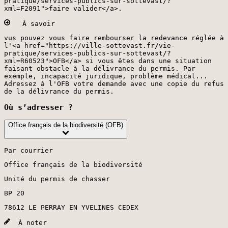
pratique/services-publics-sur-sottevast/?
xml=F2091">faire valider</a>.
À savoir
vus pouvez vous faire rembourser la redevance réglée à
l'<a href="https://ville-sottevast.fr/vie-
pratique/services-publics-sur-sottevast/?
xml=R60523">OFB</a> si vous êtes dans une situation
faisant obstacle à la délivrance du permis. Par
exemple, incapacité juridique, problème médical...
Adressez à l'OFB votre demande avec une copie du refus
de la délivrance du permis.
Où s’adresser ?
Office français de la biodiversité (OFB)
Par courrier
Office français de la biodiversité
Unité du permis de chasser
BP 20
78612 LE PERRAY EN YVELINES CEDEX
À noter