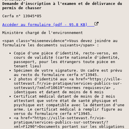
Demande d'inscription à l'examen et de délivrance du
permis de chasser
Cerfa n° 13945*05
Accéder au formulaire (pdf - 95.8 KB)
Ministère chargé de l'environnement
<span class="miseenevidence">Vous devez joindre au
formulaire les documents suivants</span> :
Copie d'une pièce d'identité, recto-verso, en
cours de validité (carte nationale d'identité,
passeport, pour les étrangers toute pièce en
tenant lieu)
Spécimen de votre signature. Un cadre est prévu
au recto du formulaire cerfa n°13945.
2 photos d'identité aux <a href="https://ville-
sottevast.fr/vie-pratique/services-publics-sur-
sottevast/?xml=F10619">normes requises</a> ,
identiques et datant de moins de 6 mois
Certificat médical datant de moins de 2 mois
attestant que votre état de santé physique et
psychique est compatible avec la détention d'une
arme. Le certificat médical à remplir figure au
verso du formulaire cerfa n°13945.
<a href="https://ville-sottevast.fr/vie-
pratique/services-publics-sur-sottevast/?
xml=F1290">Documents portant sur les obligations