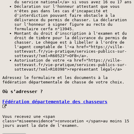
du service national</a> si vous avez 16 ou 17 ans
Déclaration sur l'honneur attestant que vous
n'êtes pas dans les cas d'incapacité et
d'interdiction pouvant faire obstacle à la
délivrance du permis de chasser. La déclaration
sur l'honneur à signer figure au recto du
formulaire cerfa n°13945.
Montant du droit d'inscription à l'examen et du
droit de timbre pour la délivrance du permis de
chasser. Le chèque est à libeller à l'ordre de
l'agent comptable de l'<a href="https://ville-
sottevast.fr/vie-pratique/services-publics-sur-
sottevast/?xml=R60523">OFB</a>.
Autorisation de votre <a href="https://ville-
sottevast.fr/vie-pratique/services-publics-sur-
sottevast/?xml=R10398">représentant légal</a>
Adressez le formulaire et les documents à la
fédération départementale de chasse de votre choix.
Où s’adresser ?
Fédération départementale des chasseurs
Vous recevez une <span
class="miseenevidence">convocation </span>au moins 15
jours avant la date de l'examen.