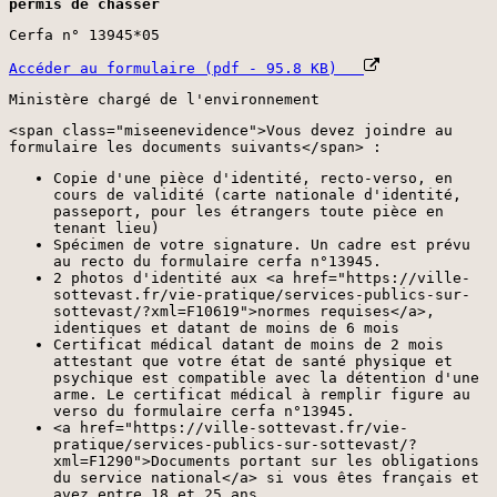
permis de chasser
Cerfa n° 13945*05
Accéder au formulaire (pdf - 95.8 KB)
Ministère chargé de l'environnement
<span class="miseenevidence">Vous devez joindre au
formulaire les documents suivants</span> :
Copie d'une pièce d'identité, recto-verso, en
cours de validité (carte nationale d'identité,
passeport, pour les étrangers toute pièce en
tenant lieu)
Spécimen de votre signature. Un cadre est prévu
au recto du formulaire cerfa n°13945.
2 photos d'identité aux <a href="https://ville-
sottevast.fr/vie-pratique/services-publics-sur-
sottevast/?xml=F10619">normes requises</a>,
identiques et datant de moins de 6 mois
Certificat médical datant de moins de 2 mois
attestant que votre état de santé physique et
psychique est compatible avec la détention d'une
arme. Le certificat médical à remplir figure au
verso du formulaire cerfa n°13945.
<a href="https://ville-sottevast.fr/vie-
pratique/services-publics-sur-sottevast/?
xml=F1290">Documents portant sur les obligations
du service national</a> si vous êtes français et
avez entre 18 et 25 ans