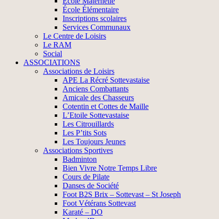
École Maternelle
École Élémentaire
Inscriptions scolaires
Services Communaux
Le Centre de Loisirs
Le RAM
Social
ASSOCIATIONS
Associations de Loisirs
APE La Récré Sottevastaise
Anciens Combattants
Amicale des Chasseurs
Cotentin et Cottes de Maille
L’Etoile Sottevastaise
Les Citrouillards
Les P’tits Sots
Les Toujours Jeunes
Associations Sportives
Badminton
Bien Vivre Notre Temps Libre
Cours de Pilate
Danses de Société
Foot B2S Brix – Sottevast – St Joseph
Foot Vétérans Sottevast
Karaté – DO