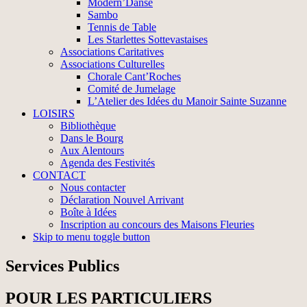
Modern’Danse
Sambo
Tennis de Table
Les Starlettes Sottevastaises
Associations Caritatives
Associations Culturelles
Chorale Cant’Roches
Comité de Jumelage
L’Atelier des Idées du Manoir Sainte Suzanne
LOISIRS
Bibliothèque
Dans le Bourg
Aux Alentours
Agenda des Festivités
CONTACT
Nous contacter
Déclaration Nouvel Arrivant
Boîte à Idées
Inscription au concours des Maisons Fleuries
Skip to menu toggle button
Services Publics
POUR LES PARTICULIERS