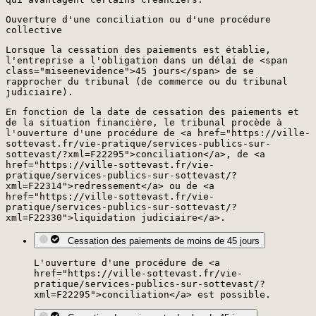
Ouverture d'une conciliation ou d'une procédure
collective
Lorsque la cessation des paiements est établie,
l'entreprise a l'obligation dans un délai de <span
class="miseenevidence">45 jours</span> de se
rapprocher du tribunal (de commerce ou du tribunal
judiciaire).
En fonction de la date de cessation des paiements et
de la situation financière, le tribunal procède à
l'ouverture d'une procédure de <a href="https://ville-
sottevast.fr/vie-pratique/services-publics-sur-
sottevast/?xml=F22295">conciliation</a>, de <a
href="https://ville-sottevast.fr/vie-
pratique/services-publics-sur-sottevast/?
xml=F22314">redressement</a> ou de <a
href="https://ville-sottevast.fr/vie-
pratique/services-publics-sur-sottevast/?
xml=F22330">liquidation judiciaire</a>.
Cessation des paiements de moins de 45 jours
L'ouverture d'une procédure de <a
href="https://ville-sottevast.fr/vie-
pratique/services-publics-sur-sottevast/?
xml=F22295">conciliation</a> est possible.