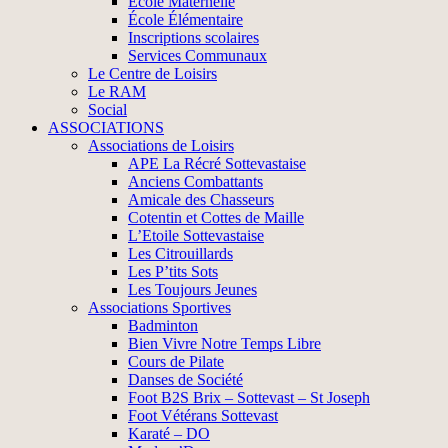
École Maternelle
École Élémentaire
Inscriptions scolaires
Services Communaux
Le Centre de Loisirs
Le RAM
Social
ASSOCIATIONS
Associations de Loisirs
APE La Récré Sottevastaise
Anciens Combattants
Amicale des Chasseurs
Cotentin et Cottes de Maille
L’Etoile Sottevastaise
Les Citrouillards
Les P’tits Sots
Les Toujours Jeunes
Associations Sportives
Badminton
Bien Vivre Notre Temps Libre
Cours de Pilate
Danses de Société
Foot B2S Brix – Sottevast – St Joseph
Foot Vétérans Sottevast
Karaté – DO