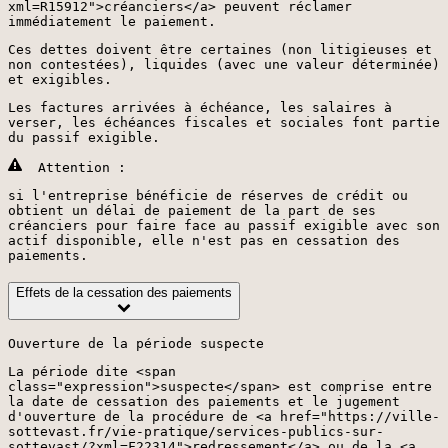
xml=R15912">créanciers</a> peuvent réclamer
immédiatement le paiement.
Ces dettes doivent être certaines (non litigieuses et
non contestées), liquides (avec une valeur déterminée)
et exigibles.
Les factures arrivées à échéance, les salaires à
verser, les échéances fiscales et sociales font partie
du passif exigible.
Attention :
si l'entreprise bénéficie de réserves de crédit ou
obtient un délai de paiement de la part de ses
créanciers pour faire face au passif exigible avec son
actif disponible, elle n'est pas en cessation des
paiements.
Effets de la cessation des paiements
Ouverture de la période suspecte
La période dite <span
class="expression">suspecte</span> est comprise entre
la date de cessation des paiements et le jugement
d'ouverture de la procédure de <a href="https://ville-
sottevast.fr/vie-pratique/services-publics-sur-
sottevast/?xml=F22314">redressement</a> ou de la <a