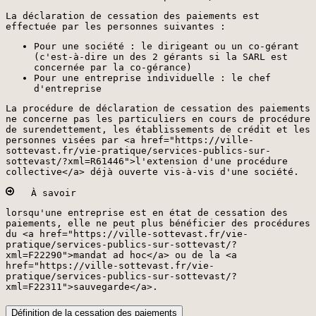
La déclaration de cessation des paiements est
effectuée par les personnes suivantes :
Pour une société : le dirigeant ou un co-gérant
(c'est-à-dire un des 2 gérants si la SARL est
concernée par la co-gérance)
Pour une entreprise individuelle : le chef
d'entreprise
La procédure de déclaration de cessation des paiements
ne concerne pas les particuliers en cours de procédure
de surendettement, les établissements de crédit et les
personnes visées par <a href="https://ville-
sottevast.fr/vie-pratique/services-publics-sur-
sottevast/?xml=R61446">l'extension d'une procédure
collective</a> déjà ouverte vis-à-vis d'une société.
À savoir
lorsqu'une entreprise est en état de cessation des
paiements, elle ne peut plus bénéficier des procédures
du <a href="https://ville-sottevast.fr/vie-
pratique/services-publics-sur-sottevast/?
xml=F22290">mandat ad hoc</a> ou de la <a
href="https://ville-sottevast.fr/vie-
pratique/services-publics-sur-sottevast/?
xml=F22311">sauvegarde</a>.
Définition de la cessation des paiements