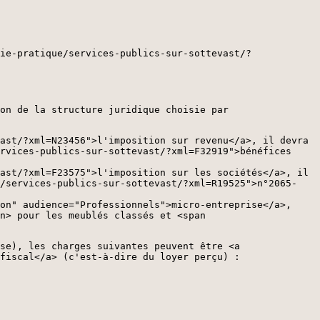
ie-pratique/services-publics-sur-sottevast/?
on de la structure juridique choisie par
ast/?xml=N23456">l'imposition sur revenu</a>, il devra
rvices-publics-sur-sottevast/?xml=F32919">bénéfices
ast/?xml=F23575">l'imposition sur les sociétés</a>, il
/services-publics-sur-sottevast/?xml=R19525">n°2065-
on" audience="Professionnels">micro-entreprise</a>,
n> pour les meublés classés et <span
se), les charges suivantes peuvent être <a
fiscal</a> (c'est-à-dire du loyer perçu) :