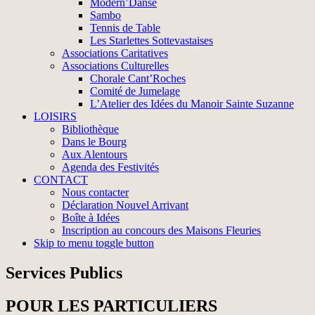
Modern’Danse
Sambo
Tennis de Table
Les Starlettes Sottevastaises
Associations Caritatives
Associations Culturelles
Chorale Cant’Roches
Comité de Jumelage
L’Atelier des Idées du Manoir Sainte Suzanne
LOISIRS
Bibliothèque
Dans le Bourg
Aux Alentours
Agenda des Festivités
CONTACT
Nous contacter
Déclaration Nouvel Arrivant
Boîte à Idées
Inscription au concours des Maisons Fleuries
Skip to menu toggle button
Services Publics
POUR LES PARTICULIERS