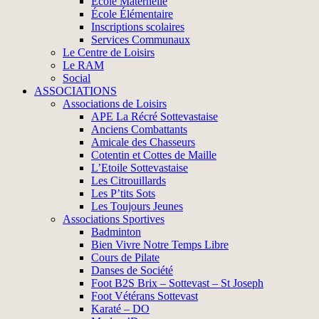
École Maternelle
École Élémentaire
Inscriptions scolaires
Services Communaux
Le Centre de Loisirs
Le RAM
Social
ASSOCIATIONS
Associations de Loisirs
APE La Récré Sottevastaise
Anciens Combattants
Amicale des Chasseurs
Cotentin et Cottes de Maille
L’Etoile Sottevastaise
Les Citrouillards
Les P’tits Sots
Les Toujours Jeunes
Associations Sportives
Badminton
Bien Vivre Notre Temps Libre
Cours de Pilate
Danses de Société
Foot B2S Brix – Sottevast – St Joseph
Foot Vétérans Sottevast
Karaté – DO