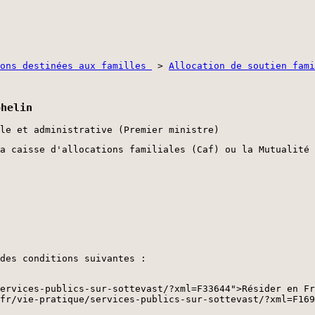
ions destinées aux familles
>
Allocation de soutien fami
phelin
le et administrative (Premier ministre)
a caisse d'allocations familiales (Caf) ou la Mutualité
des conditions suivantes :
ervices-publics-sur-sottevast/?xml=F33644">Résider en Fr
fr/vie-pratique/services-publics-sur-sottevast/?xml=F169