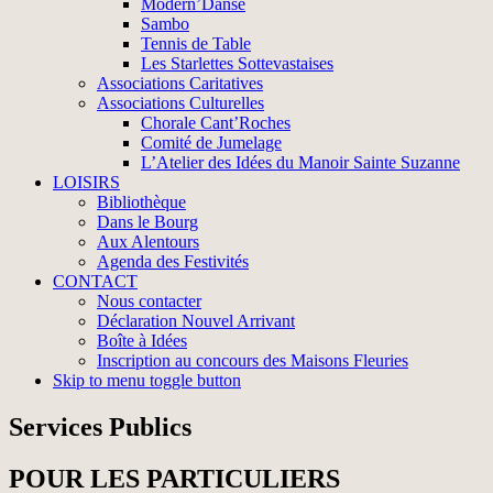
Modern’Danse
Sambo
Tennis de Table
Les Starlettes Sottevastaises
Associations Caritatives
Associations Culturelles
Chorale Cant’Roches
Comité de Jumelage
L’Atelier des Idées du Manoir Sainte Suzanne
LOISIRS
Bibliothèque
Dans le Bourg
Aux Alentours
Agenda des Festivités
CONTACT
Nous contacter
Déclaration Nouvel Arrivant
Boîte à Idées
Inscription au concours des Maisons Fleuries
Skip to menu toggle button
Services Publics
POUR LES PARTICULIERS