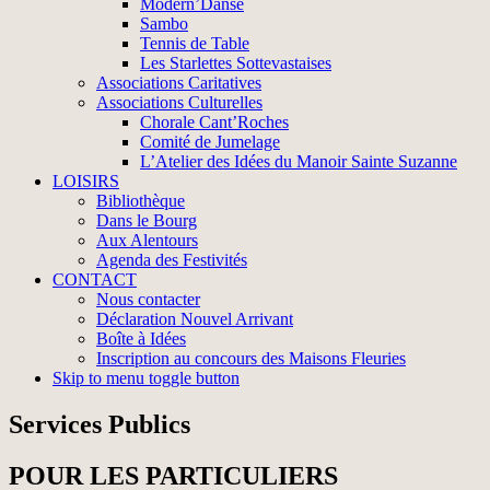
Modern’Danse
Sambo
Tennis de Table
Les Starlettes Sottevastaises
Associations Caritatives
Associations Culturelles
Chorale Cant’Roches
Comité de Jumelage
L’Atelier des Idées du Manoir Sainte Suzanne
LOISIRS
Bibliothèque
Dans le Bourg
Aux Alentours
Agenda des Festivités
CONTACT
Nous contacter
Déclaration Nouvel Arrivant
Boîte à Idées
Inscription au concours des Maisons Fleuries
Skip to menu toggle button
Services Publics
POUR LES PARTICULIERS