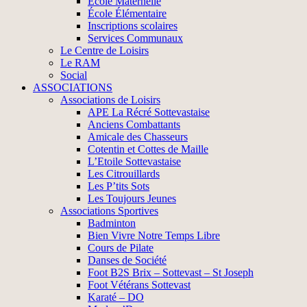
École Maternelle
École Élémentaire
Inscriptions scolaires
Services Communaux
Le Centre de Loisirs
Le RAM
Social
ASSOCIATIONS
Associations de Loisirs
APE La Récré Sottevastaise
Anciens Combattants
Amicale des Chasseurs
Cotentin et Cottes de Maille
L’Etoile Sottevastaise
Les Citrouillards
Les P’tits Sots
Les Toujours Jeunes
Associations Sportives
Badminton
Bien Vivre Notre Temps Libre
Cours de Pilate
Danses de Société
Foot B2S Brix – Sottevast – St Joseph
Foot Vétérans Sottevast
Karaté – DO