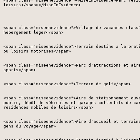
<span class="miseenevidence"><MiseEnEvidence>Parc rési
loisirs</span></MiseEnEvidence>
<span class="miseenevidence">Village de vacances class
hébergement léger</span>
<span class="miseenevidence">Terrain destiné à la prat
ou loisirs motorisés</span>
<span class="miseenevidence">Parc d'attractions et air
sports</span>
<span class="miseenevidence">Terrain de golf</span>
<span class="miseenevidence">Aire de stationnement ouv
public, dépôt de véhicules et garages collectifs de ca
résidences mobiles de loisirs</span>
<span class="miseenevidence">Aire d'accueil et terrain
gens du voyage</span>