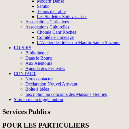
Modern’Danse
Sambo
Tennis de Table
Les Starlettes Sottevastaises
Associations Caritatives
Associations Culturelles
Chorale Cant’Roches
Comité de Jumelage
L’Atelier des Idées du Manoir Sainte Suzanne
LOISIRS
Bibliothèque
Dans le Bourg
Aux Alentours
Agenda des Festivités
CONTACT
Nous contacter
Déclaration Nouvel Arrivant
Boîte à Idées
Inscription au concours des Maisons Fleuries
Skip to menu toggle button
Services Publics
POUR LES PARTICULIERS