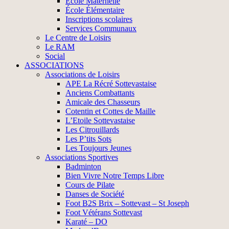
École Maternelle
École Élémentaire
Inscriptions scolaires
Services Communaux
Le Centre de Loisirs
Le RAM
Social
ASSOCIATIONS
Associations de Loisirs
APE La Récré Sottevastaise
Anciens Combattants
Amicale des Chasseurs
Cotentin et Cottes de Maille
L’Etoile Sottevastaise
Les Citrouillards
Les P’tits Sots
Les Toujours Jeunes
Associations Sportives
Badminton
Bien Vivre Notre Temps Libre
Cours de Pilate
Danses de Société
Foot B2S Brix – Sottevast – St Joseph
Foot Vétérans Sottevast
Karaté – DO