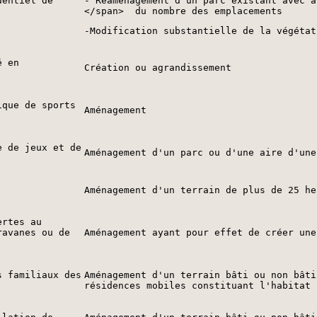
dentiel de
- Réaménagement d'un parc existant avec a
</span> du nombre des emplacements
-Modification substantielle de la végétat
é en
Création ou agrandissement
ique de sports
Aménagement
e de jeux et de
Aménagement d'un parc ou d'une aire d'une
Aménagement d'un terrain de plus de 25 he
ertes au
ravanes ou de
Aménagement ayant pour effet de créer une
s familiaux des
Aménagement d'un terrain bâti ou non bâti
résidences mobiles constituant l'habitat 