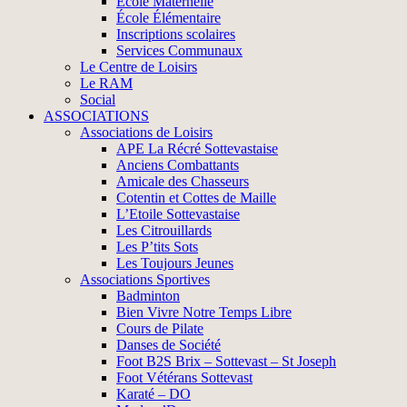
École Maternelle
École Élémentaire
Inscriptions scolaires
Services Communaux
Le Centre de Loisirs
Le RAM
Social
ASSOCIATIONS
Associations de Loisirs
APE La Récré Sottevastaise
Anciens Combattants
Amicale des Chasseurs
Cotentin et Cottes de Maille
L’Etoile Sottevastaise
Les Citrouillards
Les P’tits Sots
Les Toujours Jeunes
Associations Sportives
Badminton
Bien Vivre Notre Temps Libre
Cours de Pilate
Danses de Société
Foot B2S Brix – Sottevast – St Joseph
Foot Vétérans Sottevast
Karaté – DO