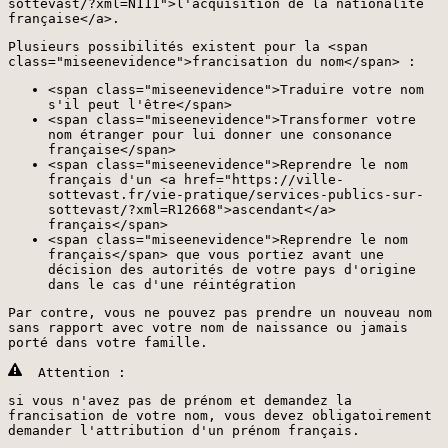
sottevast/?xml=N111">l'acquisition de la nationalité
française</a>.
Plusieurs possibilités existent pour la <span
class="miseenevidence">francisation du nom</span> :
<span class="miseenevidence">Traduire votre nom
s'il peut l'être</span>
<span class="miseenevidence">Transformer votre
nom étranger pour lui donner une consonance
française</span>
<span class="miseenevidence">Reprendre le nom
français d'un <a href="https://ville-
sottevast.fr/vie-pratique/services-publics-sur-
sottevast/?xml=R12668">ascendant</a>
français</span>
<span class="miseenevidence">Reprendre le nom
français</span> que vous portiez avant une
décision des autorités de votre pays d'origine
dans le cas d'une réintégration
Par contre, vous ne pouvez pas prendre un nouveau nom
sans rapport avec votre nom de naissance ou jamais
porté dans votre famille.
Attention :
si vous n'avez pas de prénom et demandez la
francisation de votre nom, vous devez obligatoirement
demander l'attribution d'un prénom français.