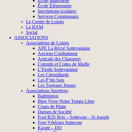
École Maternelle
École Élémentaire
Inscriptions scolaires
Services Communaux
Le Centre de Loisirs
Le RAM
Social
ASSOCIATIONS
Associations de Loisirs
APE La Récré Sottevastaise
Anciens Combattants
Amicale des Chasseurs
Cotentin et Cottes de Maille
L’Etoile Sottevastaise
Les Citrouillards
Les P’tits Sots
Les Toujours Jeunes
Associations Sportives
Badminton
Bien Vivre Notre Temps Libre
Cours de Pilate
Danses de Société
Foot B2S Brix – Sottevast – St Joseph
Foot Vétérans Sottevast
Karaté – DO