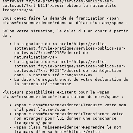
sottevast.fr/vie-pratique/services-publics-sur-
sottevast/?xml=N111">avoir obtenu la nationalité
française</a>.
Vous devez faire la demande de francisation <span
class="miseenevidence">dans un délai d'un an</span> .
Selon votre situation, le délai d'1 an court à partir
de ;
La signature du <a href="https://ville-
sottevast.fr/vie-pratique/services-publics-sur-
sottevast/?xml=F2213">décret de
naturalisation</a>
La signature du <a href="https://ville-
sottevast.fr/vie-pratique/services-publics-sur-
sottevast/?xml=F2214">décret de réintégration
dans la nationalité française</a>
La date d'enregistrement de votre déclaration de
la nationalité française
Plusieurs possibilités existent pour la <span
class="miseenevidence">francisation du nom</span> :
<span class="miseenevidence">Traduire votre nom
s'il peut l'être</span>
<span class="miseenevidence">Transformer votre
nom étranger pour lui donner une consonance
française</span>
<span class="miseenevidence">Reprendre le nom
français d'un <a href="https://ville-