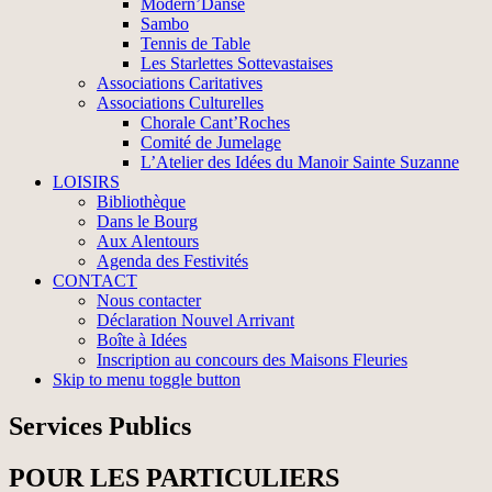
Modern’Danse
Sambo
Tennis de Table
Les Starlettes Sottevastaises
Associations Caritatives
Associations Culturelles
Chorale Cant’Roches
Comité de Jumelage
L’Atelier des Idées du Manoir Sainte Suzanne
LOISIRS
Bibliothèque
Dans le Bourg
Aux Alentours
Agenda des Festivités
CONTACT
Nous contacter
Déclaration Nouvel Arrivant
Boîte à Idées
Inscription au concours des Maisons Fleuries
Skip to menu toggle button
Services Publics
POUR LES PARTICULIERS