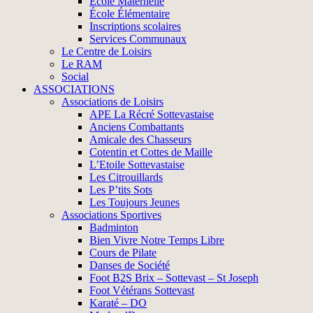
École Maternelle
École Élémentaire
Inscriptions scolaires
Services Communaux
Le Centre de Loisirs
Le RAM
Social
ASSOCIATIONS
Associations de Loisirs
APE La Récré Sottevastaise
Anciens Combattants
Amicale des Chasseurs
Cotentin et Cottes de Maille
L’Etoile Sottevastaise
Les Citrouillards
Les P’tits Sots
Les Toujours Jeunes
Associations Sportives
Badminton
Bien Vivre Notre Temps Libre
Cours de Pilate
Danses de Société
Foot B2S Brix – Sottevast – St Joseph
Foot Vétérans Sottevast
Karaté – DO